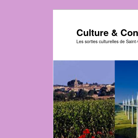
Aller
Aller
au
au
contenu
contenu
Culture & Conv
principal
secondaire
Les sorties culturelles de Sain