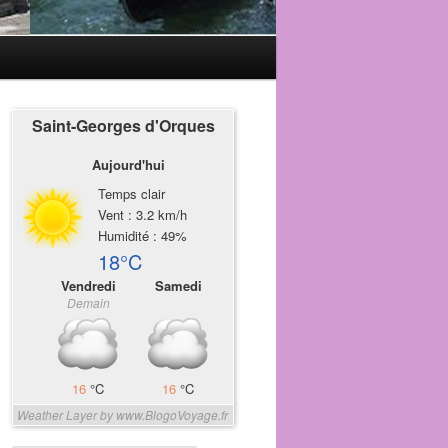
Saint-Georges d'Orques
Aujourd'hui
Temps clair
Vent : 3.2 km/h
Humidité : 49%
18°C
Vendredi
Samedi
Demain
16
°C
16
°C
Weather Layer by www.BlogoVoyage.fr