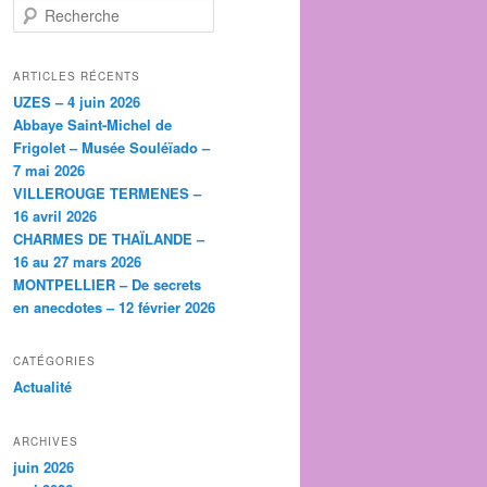
R
e
c
h
ARTICLES RÉCENTS
e
UZES – 4 juin 2026
r
Abbaye Saint-Michel de
c
Frigolet – Musée Souléïado –
h
7 mai 2026
e
VILLEROUGE TERMENES –
16 avril 2026
CHARMES DE THAÏLANDE –
16 au 27 mars 2026
MONTPELLIER – De secrets
en anecdotes – 12 février 2026
CATÉGORIES
Actualité
ARCHIVES
juin 2026