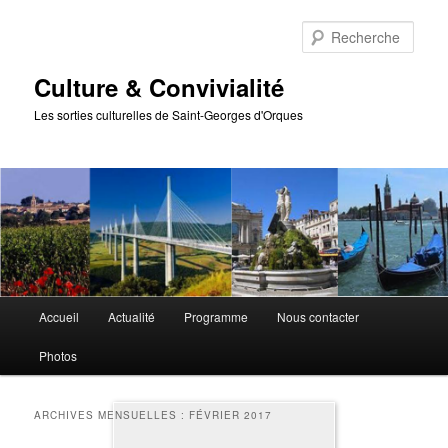
Aller
Aller
au
au
Rech
contenu
contenu
principal
secondaire
Culture & Convivialité
Les sorties culturelles de Saint-Georges d'Orques
Menu
Accueil
Actualité
Programme
Nous contacter
principal
Photos
ARCHIVES MENSUELLES :
FÉVRIER 2017