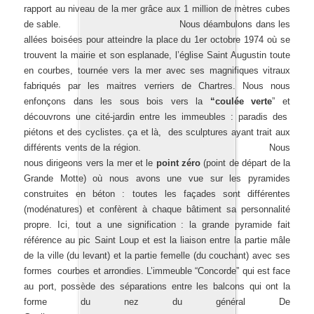
rapport au niveau de la mer grâce aux 1 million de mètres cubes
de sable. Nous déambulons dans les
allées boisées pour atteindre la place du 1er octobre 1974 où se
trouvent la mairie et son esplanade, l’église Saint Augustin toute
en courbes, tournée vers la mer avec ses magnifiques vitraux
fabriqués par les maitres verriers de Chartres. Nous nous
enfonçons dans les sous bois vers la
“coulée verte
” et
découvrons une cité-jardin entre les immeubles : paradis des
piétons et des cyclistes. ça et là, des sculptures ayant trait aux
différents vents de la région. Nous
nous dirigeons vers la mer et le
point zéro
(point de départ de la
Grande Motte) où nous avons une vue sur les pyramides
construites en béton : toutes les façades sont différentes
(modénatures) et confèrent à chaque bâtiment sa personnalité
propre. Ici, tout a une signification : la grande pyramide fait
référence au pic Saint Loup et est la liaison entre la partie mâle
de la ville (du levant) et la partie femelle (du couchant) avec ses
formes courbes et arrondies. L’immeuble “Concorde” qui est face
au port, possède des séparations entre les balcons qui ont la
forme du nez du général De