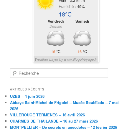
Vent : 3.2 km/h
Humidité : 49%
18°C
Vendredi
Samedi
Demain
16
°C
16
°C
Weather Layer by www.BlogoVoyage.fr
R
e
c
h
ARTICLES RÉCENTS
e
UZES – 4 juin 2026
r
Abbaye Saint-Michel de Frigolet – Musée Souléïado – 7 mai
c
2026
h
VILLEROUGE TERMENES – 16 avril 2026
e
CHARMES DE THAÏLANDE – 16 au 27 mars 2026
MONTPELLIER – De secrets en anecdotes – 12 février 2026