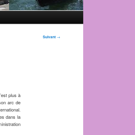
Suivant
→
’est plus à
son arc de
ernational.
ées dans la
inistration
romaine.