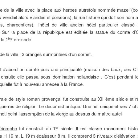
e de la ville avec la place aux herbes autrefois nommée mazel (bo
 y vendait alors viandes et poissons), la rue fisturie qui doit son nom 
rs, charpentiers), l’hôtel de ville ancien hôtel particulier class
e. Sur la place de la république est édifiée la statue du comte d’
 la 1
croisade.
ère
de la ville : 3 oranges surmontées d’un cornet.
t d’abord un comté puis une principauté (maison des baux, des C
ensuite elle passa sous domination hollandaise . C’est pendant l
qu’elle fut à nouveau annexée à la France.
rale
de style roman provençal fut construite au XII ème siécle et r
guerres de religion. Le décor est antique. Une nef unique et ses 7 ch
neti peint l’assomption de la vierge au dessus du maître-autel
Triomphe
fut construit au 1
siècle. Il est classé monument histo
er
 H 19 m, L 19 m épaisseur 8 m. Il comprend 3 niveaux d’élévation :