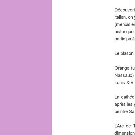
Découvert
italien, on
(menuisie
historiqu
participa à
Le blason 
Orange fu
Nassaux) 
Louis XIV 
La cathéd
après les 
peintre Sa
L’Arc de 
dimensions