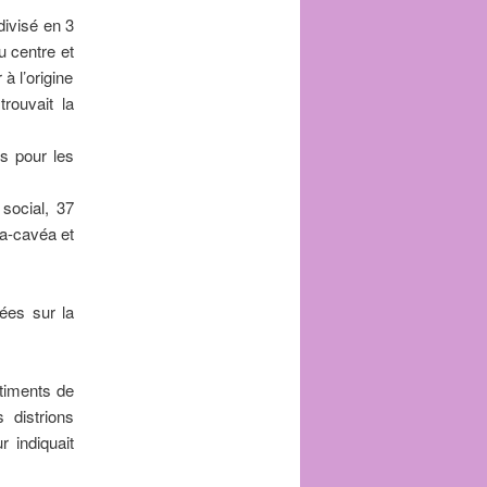
divisé en 3
u centre et
à l’origine
rouvait la
es pour les
social, 37
a-cavéa et
ées sur la
ntiments de
s distrions
 indiquait