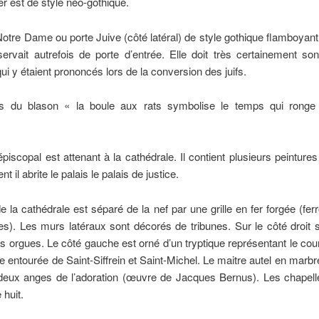
r est de style néo-gothique.
otre Dame ou porte Juive (côté latéral) de style gothique flamboyan
servait autrefois de porte d’entrée. Elle doit très certainement s
i y étaient prononcés lors de la conversion des juifs.
s du blason « la boule aux rats symbolise le temps qui ronge
épiscopal est attenant à la cathédrale. Il contient plusieurs peintures 
t il abrite le palais le palais de justice.
 la cathédrale est séparé de la nef par une grille en fer forgée (fer
les). Les murs latéraux sont décorés de tribunes. Sur le côté droit 
s orgues. Le côté gauche est orné d’un tryptique représentant le c
ge entourée de Saint-Siffrein et Saint-Michel. Le maitre autel en marbr
deux anges de l’adoration (œuvre de Jacques Bernus). Les chapell
huit.