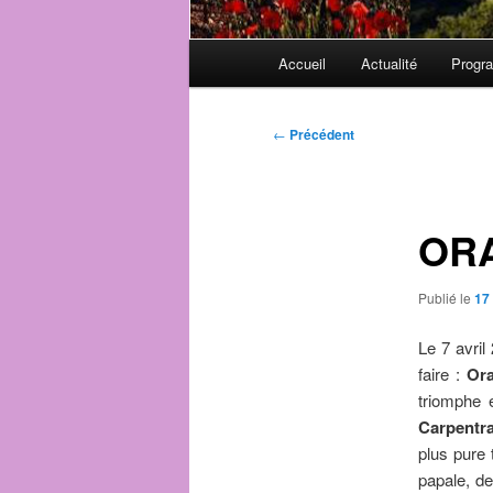
Menu
Accueil
Actualité
Progr
principal
Navigation
←
Précédent
des
articles
OR
Publié le
17 
Le 7 avril
faire :
Ora
triomphe e
Carpentr
plus pure 
papale,