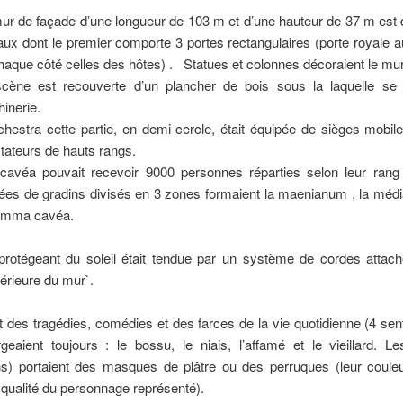
ur de façade d’une longueur de 103 m et d’une hauteur de 37 m est 
aux dont le premier comporte 3 portes rectangulaires (porte royale a
haque côté celles des hôtes) . Statues et colonnes décoraient le mur 
cène est recouverte d’un plancher de bois sous la laquelle se t
inerie.
chestra cette partie, en demi cercle, était équipée de sièges mobil
tateurs de hauts rangs.
avéa pouvait recevoir 9000 personnes réparties selon leur rang 
ées de gradins divisés en 3 zones formaient la maenianum , la médi
umma cavéa.
 protégeant du soleil était tendue par un système de cordes attach
érieure du mur`.
t des tragédies, comédies et des farces de la vie quotidienne (4 se
geaient toujours : le bossu, le niais, l’affamé et le vieillard. Le
s) portaient des masques de plâtre ou des perruques (leur couleur
a qualité du personnage représenté).