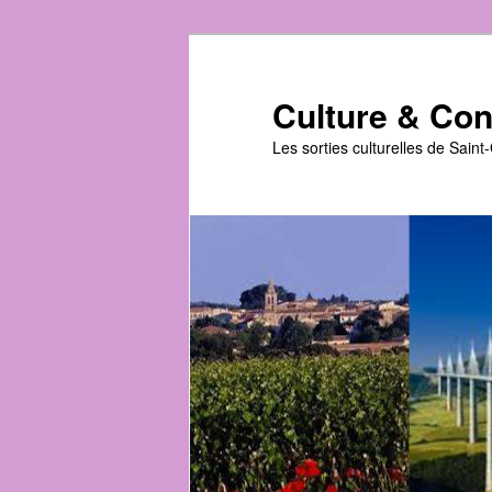
Aller
au
contenu
Culture & Conv
principal
Les sorties culturelles de Sain