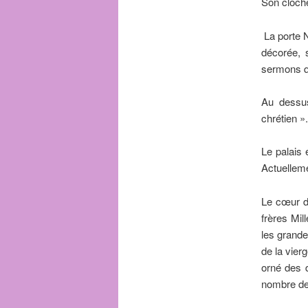
Son cloche
La porte N
décorée, 
sermons qu
Au dessu
chrétien ».
Le palais 
Actuellemen
Le cœur de
frères Mil
les grande
de la vier
orné des 
nombre de 