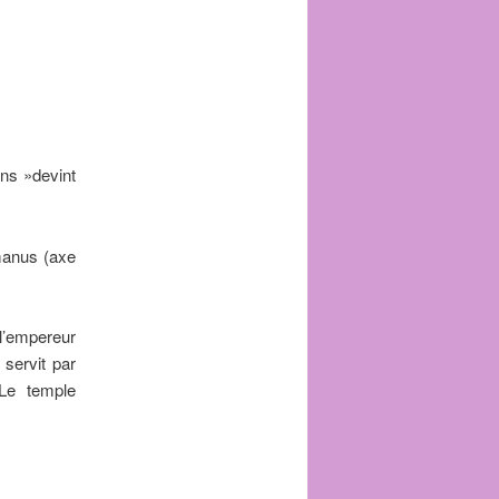
ins »devint
manus (axe
 l’empereur
servit par
 Le temple