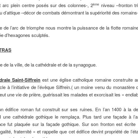
t arc plein centre posés sur des colonnes-, 2
niveau –fronton tri
ème
u d’attique –décor de combats démontrant la supériorité des romains
ce de l’arc de triomphe nous montre la puissance de la flotte romain
ée d’hexagones sculptés.
TRAS
 de la ville, de la cathédrale et de la synagogue.
rale Saint-Siffrein
est une église catholique romaine construite 
le à l’initiative de l’évêque Siffrein.( un moine venu du monastère 
 eut une vie de prière, guérissait les malades et exorcisait les « endiab
n édifice roman fut construit sur ses ruines. En l’an 1400 à la 
I une cathédrale gothique le remplaça. Plus tard une façade à l’a
ce fut plaquée sur la façade gothique. Sur son fronton est écrite 
égalité, fraternité » et rappelle que cet édifice devint propriété de l’é