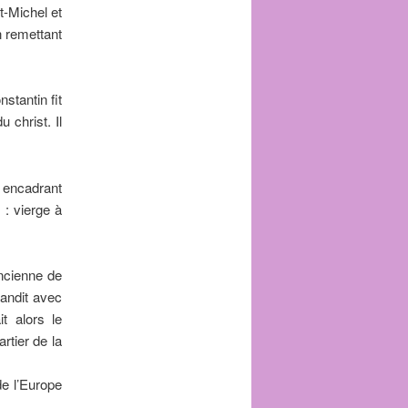
t-Michel et
n remettant
stantin fit
 christ. Il
s encadrant
 : vierge à
ncienne de
andit avec
t alors le
rtier de la
ntier)
de l’Europe