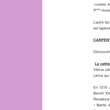
–voûtes e
3
nivea
ème
L’autre fa
est tapiss
CARPEN
Découverte
La cathéd
VIème siéc
Lérins qui
En 1215 u
Benoît XII
Renaissan
« liberté, 