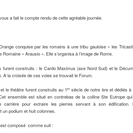
ous a fait le compte rendu de cette agréable journée.
’Orange conquise par les romains à une tribu gauloise « les Tricast
e Romaine « Arausio ». Elle s’organisa à l’image de Rome.
 furent construits : le Cardo Maximus (axe Nord Sud) et le Décu
. A la croisée de ces voies se trouvait le Forum.
et le théâtre furent construits au 1
siècle de notre ère et dédiés à
er
Cet ensemble est situé en contrebas de la colline Ste Eutrope qui 
de carrière pour extraire les pierres servant à son édification.
 un podium et huit colonnes.
e est composé comme suit :