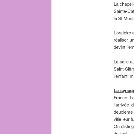
La chapell
Sainte-Cat
le St Mors 
L’oratoire
réaliser u
devint l’e
La salle a
Saint-Siff
l’enfant, 
La synag
France. L
l’arrivée
deuxième p
ville
On disting
de l’est.