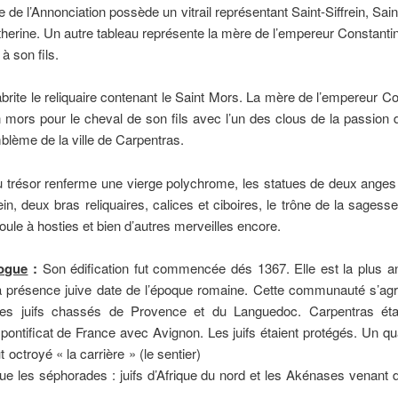
e de l’Annonciation possède un vitrail représentant Saint-Siffrein, Sain
herine. Un autre tableau représente la mère de l’empereur Constanti
à son fils.
 abrite le reliquaire contenant le Saint Mors. La mère de l’empereur Con
n mors pour le cheval de son fils avec l’un des clous de la passion du
mblème de la ville de Carpentras.
u trésor renferme une vierge polychrome, les statues de deux ange
rein, deux bras reliquaires, calices et ciboires, le trône de la sagesse
moule à hosties et bien d’autres merveilles encore.
ogue
:
Son édification fut commencée dés 1367. Elle est la plus a
a présence juive date de l’époque romaine. Cette communauté s’agr
 des juifs chassés de Provence et du Languedoc. Carpentras étai
ontificat de France avec Avignon. Les juifs étaient protégés. Un qua
 leur fut octroyé « la carrière » (le se
ue les séphorades : juifs d’Afrique du nord et les Akénases venant 