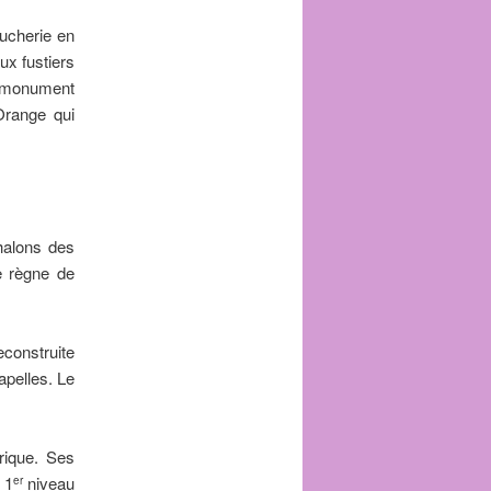
ucherie en
aux fustiers
é monument
Orange qui
halons des
e règne de
econstruite
apelles. Le
rique. Ses
 1
niveau
er