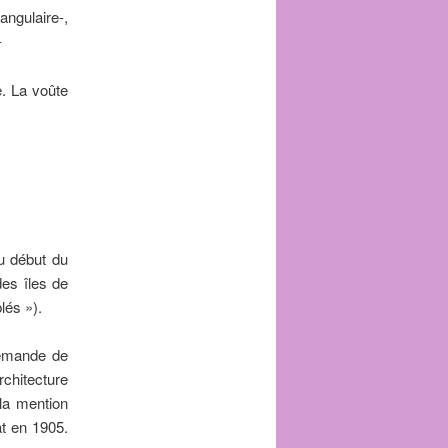
angulaire-,
-
e. La voûte
au début du
des îles de
lés »).
demande de
rchitecture
la mention
tat en 1905.