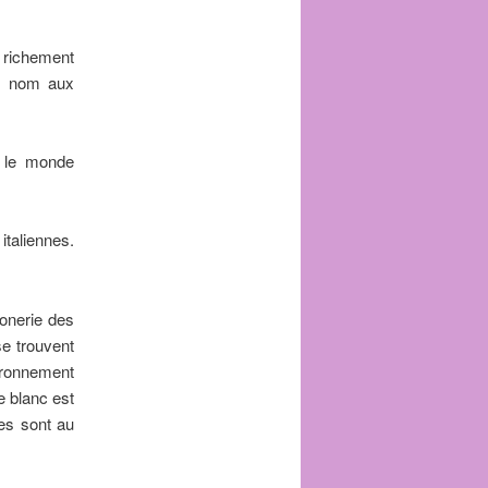
t richement
on nom aux
 le monde
italiennes.
ronerie des
se trouvent
ouronnement
e blanc est
es sont au