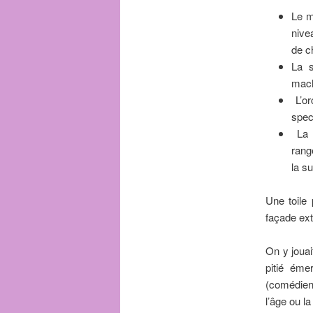
Le m
nive
de c
La s
mach
L’or
spec
La c
rang
la s
Une toile
façade ext
On y jouai
pitié émer
(comédien
l’âge ou l