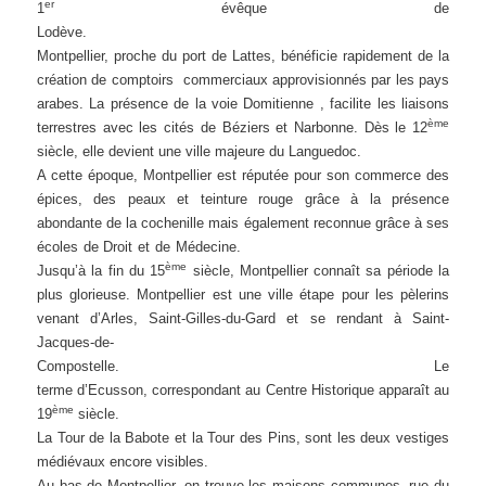
er
1
évêque de
Lodève
Montpellier, proche du port de Lattes, bénéficie rapidement de la
création de comptoirs commerciaux approvisionnés par les pays
arabes. La présence de la voie Domitienne , facilite les liaisons
ème
terrestres avec les cités de Béziers et Narbonne. Dès le 12
siècle, elle devient une ville majeure du Languedoc.
A cette époque, Montpellier est réputée pour son commerce des
épices, des peaux et teinture rouge grâce à la présence
abondante de la cochenille mais également reconnue grâce à ses
écoles de Droit et de Médecine.
ème
Jusqu’à la fin du 15
siècle, Montpellier connaît sa période la
plus glorieuse. Montpellier est une ville étape pour les pèlerins
venant d’Arles, Saint-Gilles-du-Gard et se rendant à Saint-
Jacques-de-
Compostelle. Le
terme d’Ecusson, correspondant au Centre Historique apparaît au
ème
19
siècle.
La Tour de la Babote et la Tour des Pins, sont les deux vestiges
médiévaux encore visibles.
Au bas de Montpellier, on trouve les maisons communes, rue du