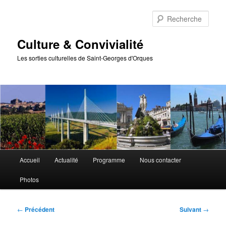
Aller
au
Rech
contenu
principal
Culture & Convivialité
Les sorties culturelles de Saint-Georges d'Orques
Menu
Accueil
Actualité
Programme
Nous contacter
principal
Photos
Navigation
←
Précédent
Suivant
→
des