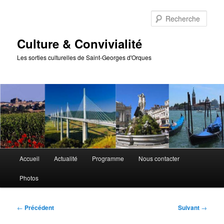
Aller
au
Rech
contenu
principal
Culture & Convivialité
Les sorties culturelles de Saint-Georges d'Orques
Menu
Accueil
Actualité
Programme
Nous contacter
principal
Photos
Navigation
←
Précédent
Suivant
→
des