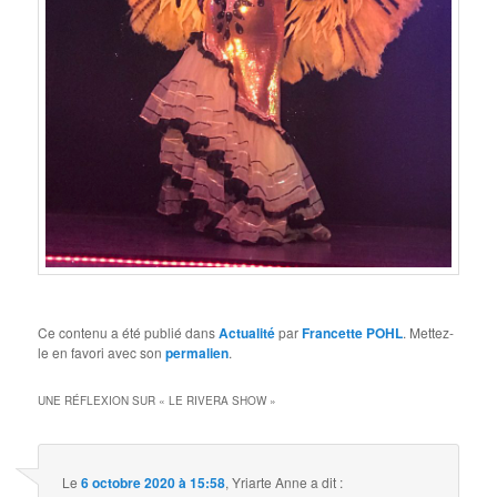
Ce contenu a été publié dans
Actualité
par
Francette POHL
. Mettez-
le en favori avec son
permalien
.
UNE RÉFLEXION SUR «
LE RIVERA SHOW
»
Le
6 octobre 2020 à 15:58
,
Yriarte Anne
a dit :