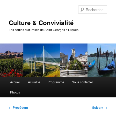
Aller
au
Rech
contenu
principal
Culture & Convivialité
Les sorties culturelles de Saint-Georges d'Orques
Menu
Accueil
Actualité
Programme
Nous contacter
principal
Photos
Navigation
←
Précédent
Suivant
→
des