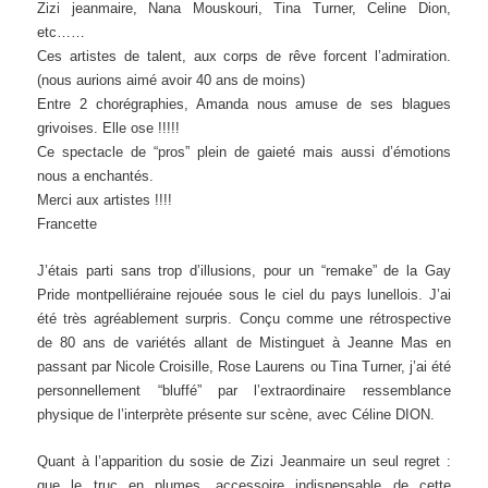
Zizi jeanmaire, Nana Mouskouri, Tina Turner, Celine Dion,
etc……
Ces artistes de talent, aux corps de rêve forcent l’admiration.
(nous aurions aimé avoir 40 ans de moins)
Entre 2 chorégraphies, Amanda nous amuse de ses blagues
grivoises. Elle ose !!!!!
Ce spectacle de “pros” plein de gaieté mais aussi d’émotions
nous a enchantés.
Merci aux artistes !!!!
Francette
J’étais parti sans trop d’illusions, pour un “remake” de la Gay
Pride montpelliéraine rejouée sous le ciel du pays lunellois. J’ai
été très agréablement surpris. Conçu comme une rétrospective
de 80 ans de variétés allant de Mistinguet à Jeanne Mas en
passant par Nicole Croisille, Rose Laurens ou Tina Turner, j’ai été
personnellement “bluffé” par l’extraordinaire ressemblance
physique de l’interprète présente sur scène, avec Céline DION.
Quant à l’apparition du sosie de Zizi Jeanmaire un seul regret :
que le truc en plumes, accessoire indispensable de cette