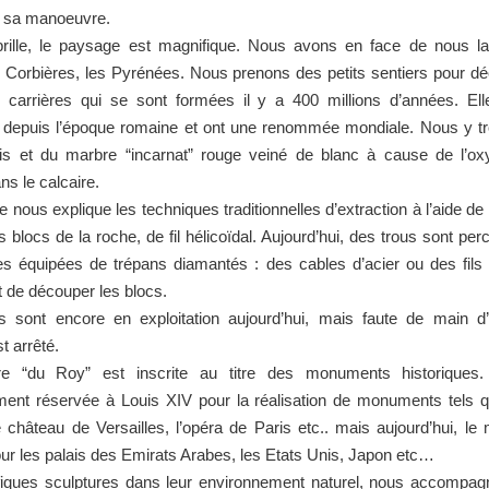
t sa manoeuvre.
 brille, le paysage est magnifique. Nous avons en face de nous la
s Corbières, les Pyrénées. Nous prenons des petits sentiers pour dé
es carrières qui se sont formées il y a 400 millions d’années. Ell
s depuis l’époque romaine et ont une renommée mondiale. Nous y t
is et du marbre “incarnat” rouge veiné de blanc à cause de l’ox
ns le calcaire.
e nous explique les techniques traditionnelles d’extraction à l’aide de
s blocs de la roche, de fil hélicoïdal. Aujourd’hui, des trous sont perc
es équipées de trépans diamantés : des cables d’acier ou des fils
 de découper les blocs.
es sont encore en exploitation aujourd’hui, mais faute de main d’
t arrêté.
re “du Roy” est inscrite au titre des monuments historiques. 
ment réservée à Louis XIV pour la réalisation de monuments tels qu
e château de Versailles, l’opéra de Paris etc.. mais aujourd’hui, le
ur les palais des Emirats Arabes, les Etats Unis, Japon etc…
iques sculptures dans leur environnement naturel, nous accompagn