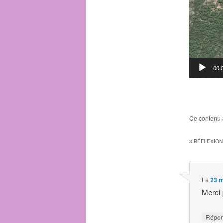
00:
Ce contenu 
3 RÉFLEXION
Le
23 m
Merci 
Répo