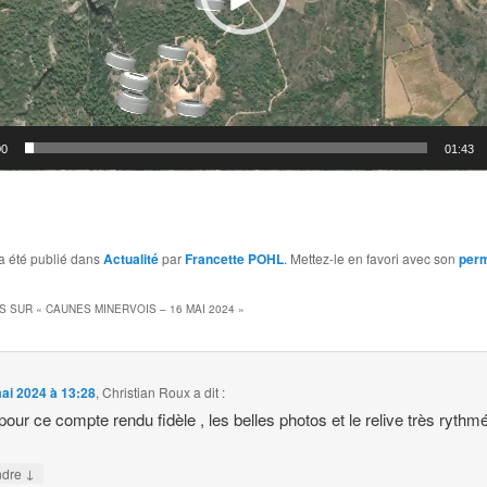
00
01:43
a été publié dans
Actualité
par
Francette POHL
. Mettez-le en favori avec son
perm
S SUR «
CAUNES MINERVOIS – 16 MAI 2024
»
ai 2024 à 13:28
,
Christian Roux
a dit :
pour ce compte rendu fidèle , les belles photos et le relive très rythmé
↓
ndre