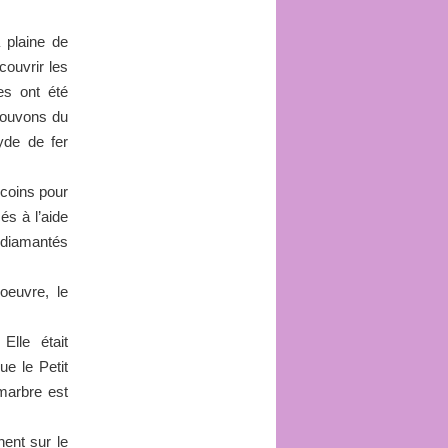
 plaine de
couvrir les
es ont été
rouvons du
yde de fer
 coins pour
és à l’aide
 diamantés
oeuvre, le
Elle était
e le Petit
 marbre est
ent sur le