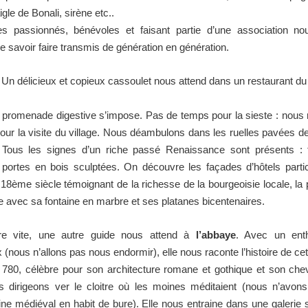
gle de Bonali, sirène etc..
s passionnés, bénévoles et faisant partie d’une association nou
le savoir faire transmis de génération en génération.
i. Un délicieux et copieux cassoulet nous attend dans un restaurant du 
 promenade digestive s’impose. Pas de temps pour la sieste : nous
our la visite du village. Nous déambulons dans les ruelles pavées de
 Tous les signes d’un riche passé Renaissance sont présents : 
portes en bois sculptées. On découvre les façades d’hôtels partic
8ème siècle témoignant de la richesse de la bourgeoisie locale, la 
 avec sa fontaine en marbre et ses platanes bicentenaires.
aire vite, une autre guide nous attend à
l’abbaye
. Avec un ent
 (nous n’allons pas nous endormir), elle nous raconte l’histoire de c
 780, célèbre pour son architecture romane et gothique et son che
 dirigeons ver le cloitre où les moines méditaient (nous n’avons
e médiéval en habit de bure). Elle nous entraine dans une galerie 