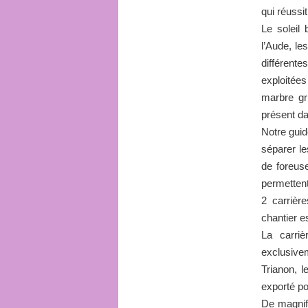
qui réussi
Le soleil
l’Aude, le
différent
exploitée
marbre gr
présent da
Notre guid
séparer le
de foreus
permettent
2 carrièr
chantier es
La carriè
exclusive
Trianon, l
exporté po
De magnif