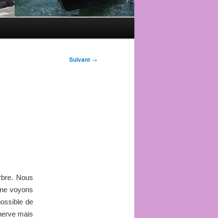
Suivant
→
rbre. Nous
 ne voyons
possible de
énerve mais