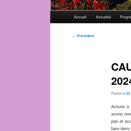
Menu
Accueil
Actualité
Progr
principal
Navigation
←
Précédent
des
articles
CAU
202
Publié le
23
Arrivée à
avons ren
pas et avo
faire demi