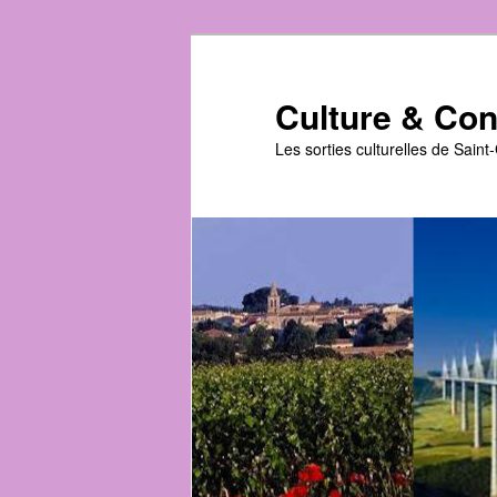
Aller
au
contenu
Culture & Conv
principal
Les sorties culturelles de Sain