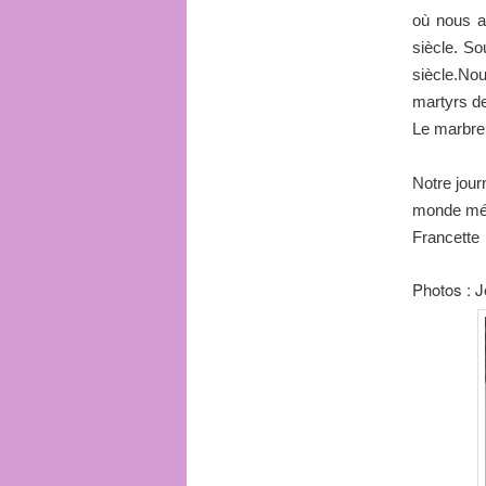
où nous a
siècle. So
siècle.Nou
martyrs d
Le marbre 
Notre jour
monde médi
Francette
Photos : 