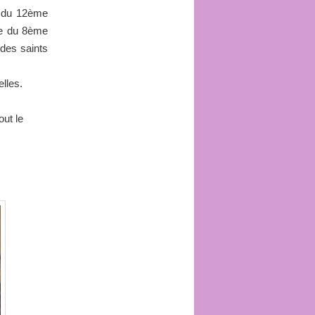
t du 12ème
ive du 8ème
 des saints
lles.
out le