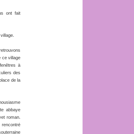
s ont fait
village.
 retrouvons
 ce village
fenêtres à
uliers des
place de la
housiasme
ette abbaye
vet roman.
 rencontré
souterraine