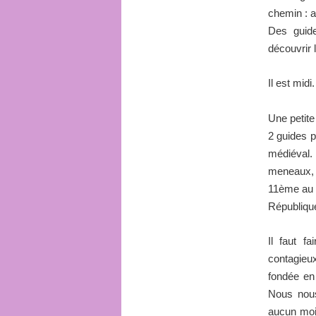
chemin : ai
Des guide
découvrir 
Il est mid
Une petite
2 guides p
médiéval.
meneaux, 
11ème au 1
République
Il faut f
contagieux
fondée en
Nous nous
aucun moin