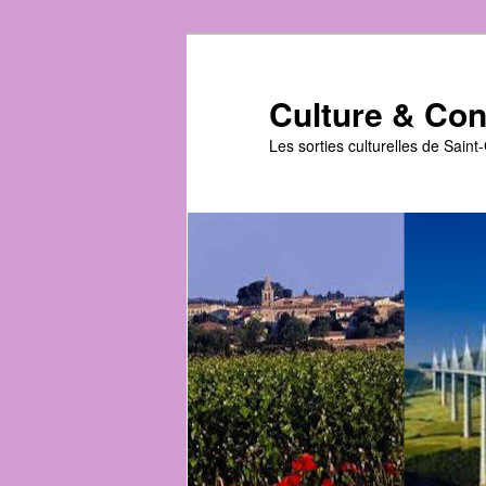
Aller
au
contenu
Culture & Conv
principal
Les sorties culturelles de Sain