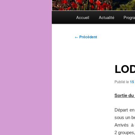
Menu
Accueil
Actualité
Progr
principal
Navigation
←
Précédent
des
articles
LO
Publié le
15
Sortie du
Départ en
sous un be
Arrivés à 
2 groupes,