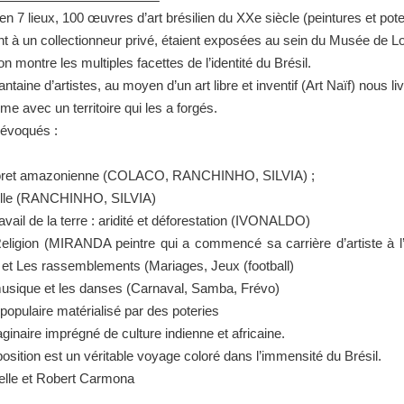
en 7 lieux, 100 œuvres d’art brésilien du XXe siècle (peintures et pote
t à un collectionneur privé, étaient exposées au sein du Musée de L
on montre les multiples facettes de l’identité du Brésil.
taine d’artistes, au moyen d’un art libre et inventif (Art Naïf) nous liv
ime avec un territoire qui les a forgés.
 évoqués :
oret amazonienne (COLACO, RANCHINHO, SILVIA) ;
ille (RANCHINHO, SILVIA)
ravail de la terre : aridité et déforestation (IVONALDO)
eligion (MIRANDA peintre qui a commencé sa carrière d’artiste à l
 et Les rassemblements (Mariages, Jeux (football)
usique et les danses (Carnaval, Samba, Frévo)
t populaire matérialisé par des poteries
aginaire imprégné de culture indienne et africaine.
position est un véritable voyage coloré dans l’immensité du Brésil.
elle et Robert Carmona