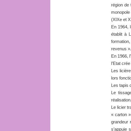
région de 
monopole d
(XIXe et X
En 1964, l
établit à
formatio
revenus »
En 1966, l
l’Etat cré
Les licièr
lors foncti
Les tapis 
Le tissag
réalisatio
Le licier t
« carton »
grandeur r
s’appuie s