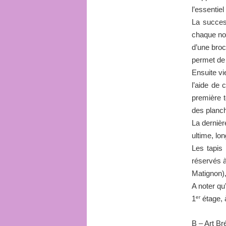
l’essentiel
La success
chaque nou
d’une broc
permet de 
Ensuite vi
l’aide de 
première t
des planch
La dernière
ultime, lon
Les tapis
réservés à
Matignon),
A noter qu
er
1
étage, 
B – Art Br