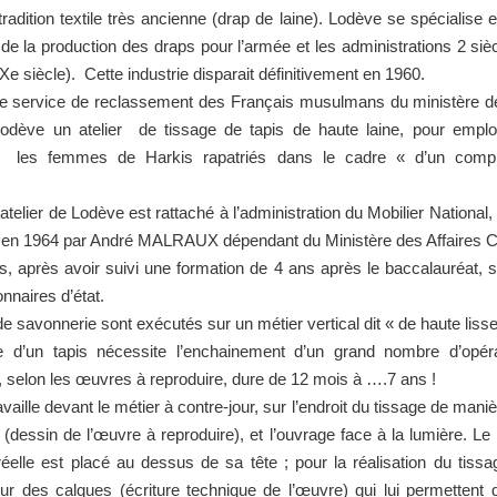
tradition textile très ancienne (drap de laine). Lodève se spécialise et
e la production des draps pour l’armée et les administrations 2 siè
Xe siècle). Cette industrie disparait définitivement en 1960.
e service de reclassement des Français musulmans du ministère de 
 Lodève un atelier de tissage de tapis de haute laine, pour emplo
n, les femmes de Harkis rapatriés dans le cadre « d’un comp
.
’atelier de Lodève est rattaché à l’administration du Mobilier National,
e en 1964 par André MALRAUX dépendant du Ministère des Affaires Cu
es, après avoir suivi une formation de 4 ans après le baccalauréat, 
onnaires d’état.
de savonnerie sont exécutés sur un métier vertical dit « de haute lisse
e d’un tapis nécessite l’enchainement d’un grand nombre d’opéra
n, selon les œuvres à reproduire, dure de 12 mois à ….7 ans !
ravaille devant le métier à contre-jour, sur l’endroit du tissage de maniè
 (dessin de l’œuvre à reproduire), et l’ouvrage face à la lumière. L
éelle est placé au dessus de sa tête ; pour la réalisation du tissag
ur des calques (écriture technique de l’œuvre) qui lui permettent 