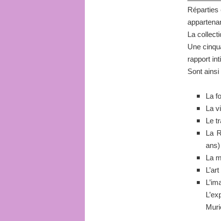
Réparties 
appartenan
La collecti
Une cinquan
rapport int
Sont ainsi
La f
La v
Le t
La R
ans)
La m
L’ar
L’im
L’ex
Muri