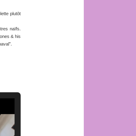
ette plutôt
tres naïfs.
ones & his
naval”.