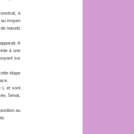
onstruit, à
ne au moyen
ng de nœuds
apparait. A
ocède à une
ppuyant sur
 cette étape
lace.
 L et sont
sée, Sénat,
position au
te.