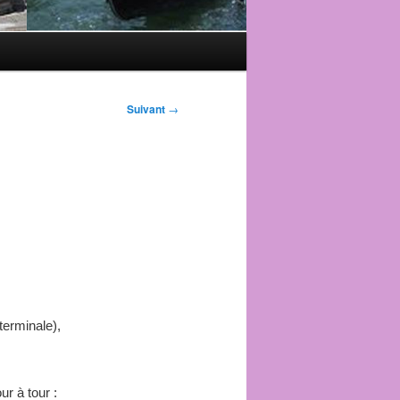
Suivant
→
terminale),
ur à tour :