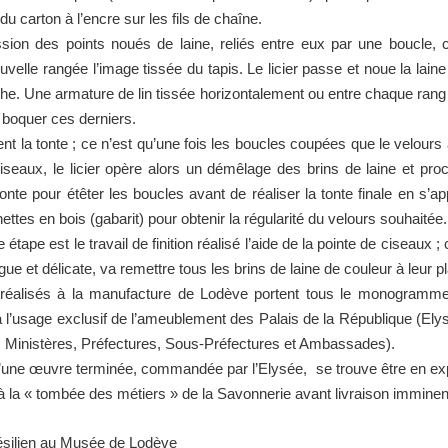
 du carton à l’encre sur les fils de chaîne.
ion des points noués de laine, reliés entre eux par une boucle, c
velle rangée l’image tissée du tapis. Le licier passe et noue la lai
he. Une armature de lin tissée horizontalement ou entre chaque ra
boquer ces derniers.
ent la tonte ; ce n’est qu’une fois les boucles coupées que le velours 
ciseaux, le licier opère alors un démêlage des brins de laine et pr
onte pour étêter les boucles avant de réaliser la tonte finale en s’a
ettes en bois (gabarit) pour obtenir la régularité du velours souhaitée.
 étape est le travail de finition réalisé l’aide de la pointe de ciseaux ;
gue et délicate, va remettre tous les brins de laine de couleur à leur p
 réalisés à la manufacture de Lodève portent tous le monogramme
 l’usage exclusif de l’ameublement des Palais de la République (Ely
 Ministères, Préfectures, Sous-Préfectures et Ambassades).
’une œuvre terminée, commandée par l’Elysée, se trouve être en ex
à la « tombée des métiers » de la Savonnerie avant livraison imminen
ésilien au Musée de Lodève