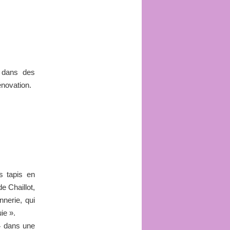
e dans des
énovation.
s tapis en
de Chaillot,
nerie, qui
ie ».
4 dans une