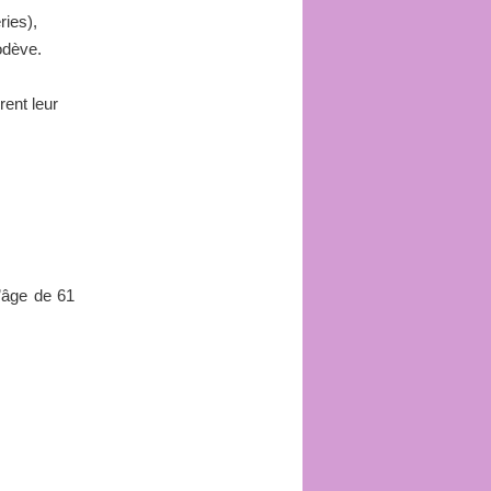
ries),
odève.
rent leur
’âge de 61