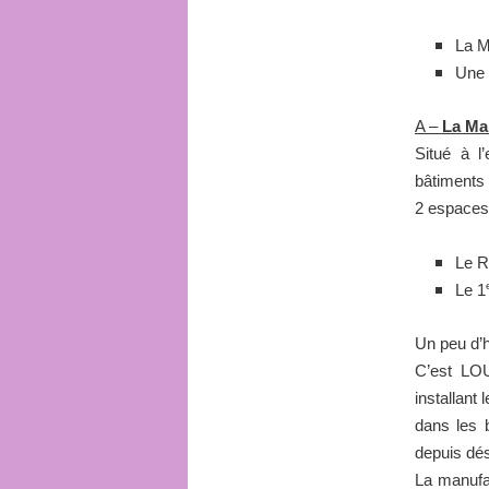
La M
Une 
A –
La Ma
Situé à l
bâtiments 
2 espaces 
Le R
Le 1
Un peu d’h
C’est LOU
installant 
dans les 
depuis dés
La manufa