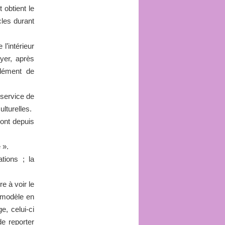
 obtient le
cles durant
l’intérieur
yer, après
lément de
 service de
lturelles.
sont depuis
 ».
tions ; la
re à voir le
e modèle en
e, celui-ci
de reporter