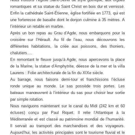
romantiques et sa statue du Saint Christ en bois dur et vernissé.
Enfin la cathédrale Saint-Étienne, église fortifiée en 1773, qui est
une forteresse de basalte dont le donjon culmine à 35 mètres. A
l’intérieur un retable en marbre.
Après un bon repas au Grau d’Agde, nous embarquons pour la
croisière sur l’Hérault. Au fil de l’eau, nous découvrons les
différentes habitations, la criée aux poissons, des thoniers,
chalutiers….
En remontant le fleuve jusqu’à Agde, nous apercevons la place
de la Marine, la statue d’Amphytrite, déesse de la mer et la villa
Laurens : Folie architecturale de la fin du XIXe siècle.
Au barrage, nous faisons demi-tour et franchissons l’écluse
ronde unique au monde. Le sas possède trois portes. Les
bateaux manœuvrent à l’intérieur du sas pour choisir leur sortie
par simple rotation.
Nous naviguons maintenant sur le canal du Midi (242 km et 60
écluses) conçu par Paul Riquet. Il relie l’Atlantique à la
Méditerranée et est classé au patrimoine mondial de l’humanité.
Il servait au transport des marchandises et des voyageurs.
Aujourd’hui, les activités principales sont le tourisme fluvial et le