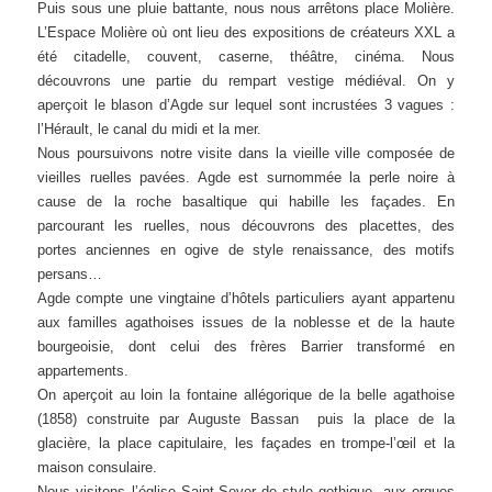
Puis sous une pluie battante, nous nous arrêtons place Molière.
L’Espace Molière où ont lieu des expositions de créateurs XXL a
été citadelle, couvent, caserne, théâtre, cinéma. Nous
découvrons une partie du rempart vestige médiéval. On y
aperçoit le blason d’Agde sur lequel sont incrustées 3 vagues :
l’Hérault, le canal du midi et la mer.
Nous poursuivons notre visite dans la vieille ville composée de
vieilles ruelles pavées. Agde est surnommée la perle noire à
cause de la roche basaltique qui habille les façades. En
parcourant les ruelles, nous découvrons des placettes, des
portes anciennes en ogive de style renaissance, des motifs
persans…
Agde compte une vingtaine d’hôtels particuliers ayant appartenu
aux familles agathoises issues de la noblesse et de la haute
bourgeoisie, dont celui des frères Barrier transformé en
appartements.
On aperçoit au loin la fontaine allégorique de la belle agathoise
(1858) construite par Auguste Bassan puis la place de la
glacière, la place capitulaire, les façades en trompe-l’œil et la
maison consulaire.
Nous visitons l’église Saint-Sever de style gothique, aux orgues