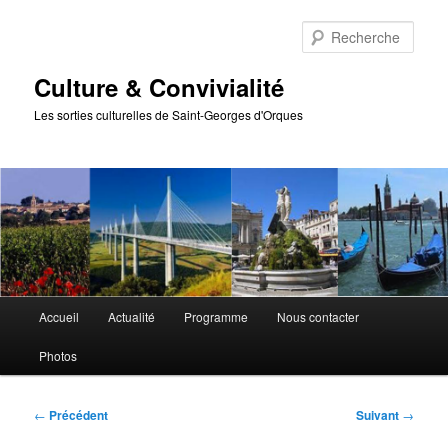
Aller
au
Rech
contenu
principal
Culture & Convivialité
Les sorties culturelles de Saint-Georges d'Orques
Menu
Accueil
Actualité
Programme
Nous contacter
principal
Photos
Navigation
←
Précédent
Suivant
→
des