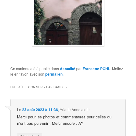
Ce contenu a été publié dans
Actualité
par
Francette POHL
. Mettez-
le en favori avec son
permalien
.
UNE RÉFLEXION SUR «
CAP D’AGDE
»
Le
23 août 2023 à 11:36
,
Yriarte Anne
a dit :
Merci pour les photos et commentaires pour celles qui
n’ont pas pu venir . Merci encore . AY
↓