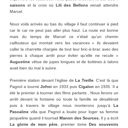
saisons
et la croix où
Lili des Bellons
venait attendre
Marcel.
Nous voilà arrivés au bas du village il faut continuer à pied
car le car ne peut pas aller plus haut. La route est bonne
mais du temps de Marcel ce n’était qu’un chemin
caillouteux qui montait vers les vacances « ils devaient
caller la charrette chargée de tout leur bric-à-brac avec des
pierres à chaque arrêt pour éviter qu’elle ne recule »
Augustine
vêtue de jupes longues et de bottines à talons
avait bien du mal à suivre.
Première station devant l’église de
La Treille
. C’est là que
Pagnol a tourné
Jofroi
en 1933 puis
Cigalon
en 1935. Il a
été le premier à tourner des films parlants , Nous ferons un
arrêt devant la fontaine où toute la famille se désaltérait
puis à travers le village nous monterons jusqu’à
La
Pascaline
villa que Pagnol a louée pour loger sa femme
jacqueline quand il tournait
Manon des
Sources.
Il y a écrit
La gloire de mon père
, premier tome
Des souvenirs