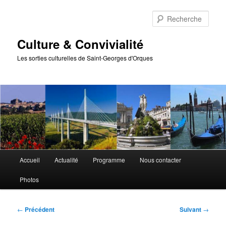
Aller
au
Rech
contenu
principal
Culture & Convivialité
Les sorties culturelles de Saint-Georges d'Orques
Menu
Accueil
Actualité
Programme
Nous contacter
principal
Photos
Navigation
←
Précédent
Suivant
→
des