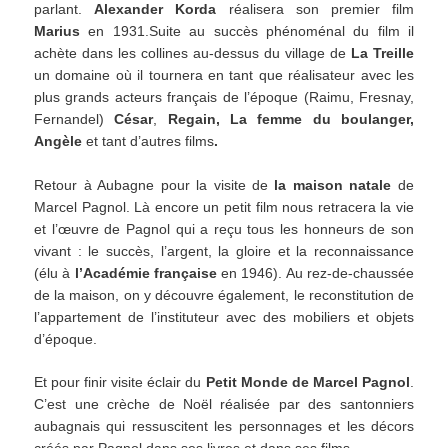
parlant.
Alexander Korda
réalisera son premier film
Marius
en 1931.Suite au succès phénoménal du film il
achète dans les collines au-dessus du village de
La Treille
un domaine où il tournera en tant que réalisateur avec les
plus grands acteurs français de l’époque (Raimu, Fresnay,
Fernandel)
César
,
Regain, La femme du boulanger,
Angèle
et tant d’autres films
.
Retour à Aubagne pour la visite de
la maison natale
de
Marcel Pagnol. Là encore un petit film nous retracera la vie
et l’œuvre de Pagnol qui a reçu tous les honneurs de son
vivant : le succès, l’argent, la gloire et la reconnaissance
(élu à
l’Académie française
en 1946). Au rez-de-chaussée
de la maison, on y découvre également, le reconstitution de
l’appartement de l’instituteur avec des mobiliers et objets
d’époque.
Et pour finir visite éclair du
Petit Monde de Marcel Pagnol
.
C’est une crèche de Noël réalisée par des santonniers
aubagnais qui ressuscitent les personnages et les décors
créés par Pagnol dans ses livres et dans ses films.