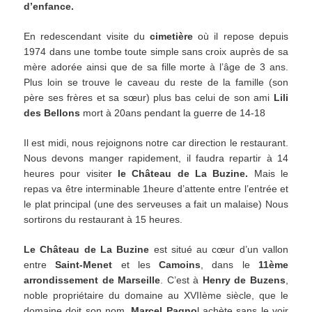
d’enfance.
En redescendant visite du
cimetière
où il repose depuis
1974 dans une tombe toute simple sans croix auprès de sa
mère adorée ainsi que de sa fille morte à l’âge de 3 ans.
Plus loin se trouve le caveau du reste de la famille (son
père ses frères et sa sœur) plus bas celui de son ami
Lili
des Bellons
mort à 20ans pendant la guerre de 14-18
Il est midi, nous rejoignons notre car direction le restaurant.
Nous devons manger rapidement, il faudra repartir à 14
heures pour visiter
le Château de
La Buzine.
Mais le
repas va être interminable 1heure d’attente entre l’entrée et
le plat principal (une des serveuses a fait un malaise) Nous
sortirons du restaurant à 15 heures.
Le Château de
La Buzine
est situé au cœur d’un vallon
entre
Saint-Menet
et les
Camoins
, dans le
11ème
arrondissement de Marseille
. C’est à
Henry de Buzens
,
noble propriétaire du domaine au XVIIème siècle, que le
domaine doit son nom.
Marcel Pagno
l achète sans le voir