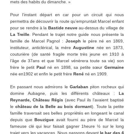
mets des habits du dimanche. »
Pour l’instant départ en car pour un circuit qui nous
permettra de découvrir la route qu’empruntait Marcel enfant
pour se rendre à la
Bastide neuve
au-dessus du village de
La Treille
. Pendant le trajet notre guide nous présente la
famille de Marcel Pagnol :
Joseph
le père né en 1869,
instituteur, anticlérical, la mère
Augustine
née en 1873,
couturière (de santé fragile morte très jeune en 1910 à
l’âge de 37ans et que Marcel vénèrera toute sa vie) son
frère le petit
Paul
né en 1898, sa petite sœur
Germaine
née en1902 et enfin le petit frère
René
né en 1909.
En passant nous admirons le
Garlaban
piton rocheux qui
domine Aubagne, puis les différents châteaux :
La
Reynarde, Château Régis
(avec Paul ils l’avaient baptisé
le
château de la Belle au
bois dormant
). Toute la petite
famille traversait ses belles propriétés en longeant le canal
depuis que
Bouzigue
avait fourni au père de Marcel la
fameuse clé qui leur faisait gagner 1heure ½ sur le long
trajet vers les vacances. Nous passons devant
le bar des 4