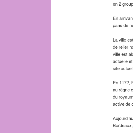
en 2 group
En arrivan
pans de nei
La ville es
de relier n
ville est a
actuelle e
site actuel
En 1172, P
au règne 
du royaume
active de 
Aujourd’hu
Bordeaux,