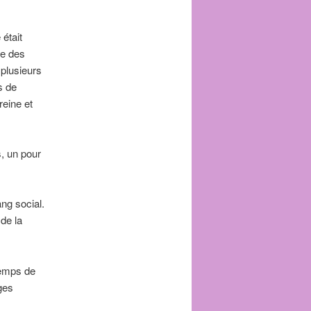
était
re des
 plusieurs
s de
reine et
s, un pour
ng social.
de la
temps de
ges