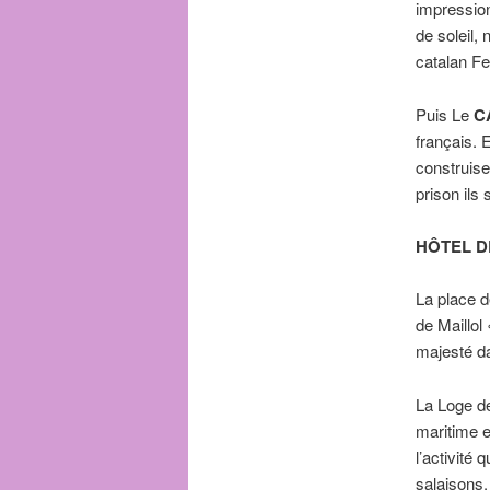
impression
de soleil,
catalan Fe
Puis Le
C
français. 
construise
prison ils
HÔTEL D
La place 
de Maillol
majesté dan
La Loge de
maritime e
l’activité
salaisons.