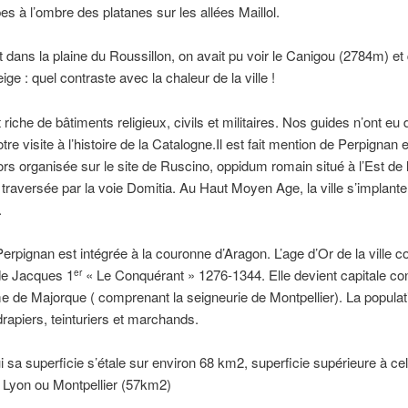
es à l’ombre des platanes sur les allées Maillol.
t dans la plaine du Roussillon, on avait pu voir le Canigou (2784m) et
ge : quel contraste avec la chaleur de la ville !
t riche de bâtiments religieux, civils et militaires. Nos guides n’ont eu
otre visite à l’histoire de la Catalogne.Il est fait mention de Perpignan e
lors organisée sur le site de Ruscino, oppidum romain situé à l’Est de l
t traversée par la voie Domitia. Au Haut Moyen Age, la ville s’implant
.
erpignan est intégrée à la couronne d’Aragon. L’age d’Or de la ville 
de Jacques 1
« Le Conquérant » 1276-1344. Elle devient capitale con
er
 de Majorque ( comprenant la seigneurie de Montpellier). La populat
drapiers, teinturiers et marchands.
i sa superficie s’étale sur environ 68 km2, superficie supérieure à cel
 Lyon ou Montpellier (57km2)