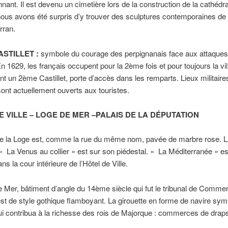
nant. Il est devenu un cimetière lors de la construction de la cathédr
 nous avons été surpris d’y trouver des sculptures contemporaines de l
rran.
ASTILLET :
symbole du courage des perpignanais face aux attaque
En 1629, les français occupent pour la 2ème fois et pour toujours la vil
nt un 2ème Castillet, porte d’accès dans les remparts. Lieux militaire
 sont actuellement ouverts aux touristes.
E VILLE – LOGE DE MER –PALAIS DE LA DÉPUTATION
de la Loge est, comme la rue du même nom, pavée de marbre rose. L
 « La Venus au collier » est sur son piédestal. « La Méditerranée » es
s la cour intérieure de l’Hôtel de Ville.
 Mer, bâtiment d’angle du 14ème siècle qui fut le tribunal de Comme
st de style gothique flamboyant. La girouette en forme de navire sym
 qui contribua à la richesse des rois de Majorque : commerces de draps