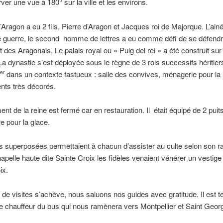
ver une vue à 180° sur la ville et les environs.
Aragon a eu 2 fils, Pierre d’Aragon et Jacques roi de Majorque. L’ainé 
guerre, le second homme de lettres a eu comme défi de se défend
t des Aragonais. Le palais royal ou « Puig del rei » a été construit sur
La dynastie s’est déployée sous le règne de 3 rois successifs héritier
dans un contexte fastueux : salle des convives, ménagerie pour la 
er
nts très décorés.
ent de la reine est fermé car en restauration. Il était équipé de 2 puit
tre pour la glace.
s superposées permettaient à chacun d’assister au culte selon son ra
apelle haute dite Sainte Croix les fidèles venaient vénérer un vestige 
ix.
 de visites s’achève, nous saluons nos guides avec gratitude. Il est 
le chauffeur du bus qui nous ramènera vers Montpellier et Saint Geor