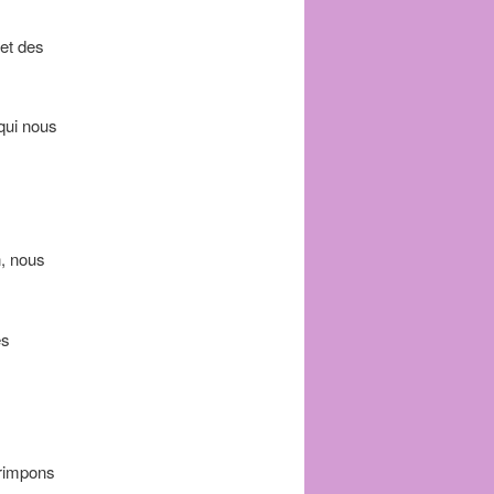
 et des
qui nous
n, nous
es
grimpons