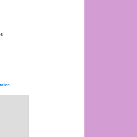
e
es
alien
.