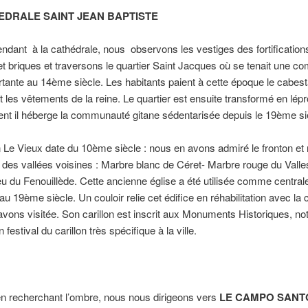
EDRALE SAINT JEAN BAPTISTE
ndant à la cathédrale, nous observons les vestiges des fortification
 et briques et traversons le quartier Saint Jacques où se tenait une 
rtante au 14ème siècle. Les habitants paient à cette époque le cabest
t les vêtements de la reine. Le quartier est ensuite transformé en lépr
nt il héberge la communauté gitane sédentarisée depuis le 19ème si
 Le Vieux date du 10ème siècle : nous en avons admiré le fronton et 
des vallées voisines : Marbre blanc de Céret- Marbre rouge du Valles
u du Fenouillède. Cette ancienne église a été utilisée comme central
 au 19ème siècle. Un couloir relie cet édifice en réhabilitation avec la 
vons visitée. Son carillon est inscrit aux Monuments Historiques, not
 festival du carillon très spécifique à la ville.
en recherchant l’ombre, nous nous dirigeons vers
LE CAMPO SANT