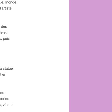
ale. Inondé
’artiste
s des
le et
s, puis
a statue
t en
rce
bolise
, vins et