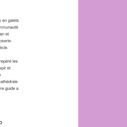
s en galets
communauté
an et
oserie.
ècle.
repéré les
pir et
e
cathédrale
re guide a
O