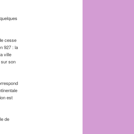
 quelques
 de cesse
n 927 : la
a ville
e sur son
correspond
tinentale
ion est
le de