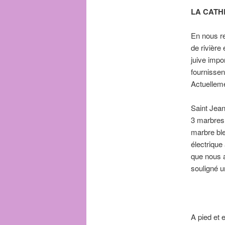
LA CATH
En nous re
de rivière
juive impo
fournissen
Actuelleme
Saint Jean
3 marbres 
marbre ble
électrique
que nous a
souligné un
A pied et 