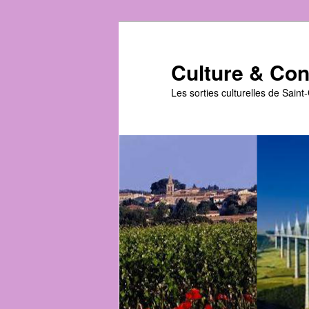
Aller
au
contenu
Culture & Conv
principal
Les sorties culturelles de Sain