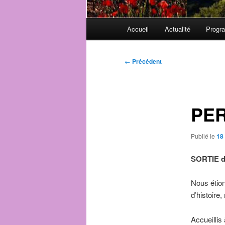
Menu
Accueil
Actualité
Progr
principal
Navigation
←
Précédent
des
articles
PER
Publié le
18 
SORTIE d
Nous étions
d’histoire
Accueillis